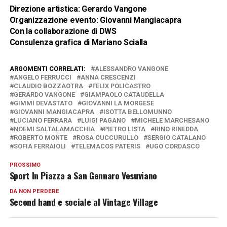
Direzione artistica:
Gerardo Vangone
Organizzazione evento:
Giovanni Mangiacapra
Con la collaborazione di
DWS
Consulenza grafica di
Mariano Scialla
ARGOMENTI CORRELATI:
ALESSANDRO VANGONE
ANGELO FERRUCCI
ANNA CRESCENZI
CLAUDIO BOZZAOTRA
FELIX POLICASTRO
GERARDO VANGONE
GIAMPAOLO CATAUDELLA
GIMMI DEVASTATO
GIOVANNI LA MORGESE
GIOVANNI MANGIACAPRA
ISOTTA BELLOMUNNO
LUCIANO FERRARA
LUIGI PAGANO
MICHELE MARCHESANO
NOEMI SALTALAMACCHIA
PIETRO LISTA
RINO RINEDDA
ROBERTO MONTE
ROSA CUCCURULLO
SERGIO CATALANO
SOFIA FERRAIOLI
TELEMACOS PATERIS
UGO CORDASCO
PROSSIMO
Sport In Piazza a San Gennaro Vesuviano
DA NON PERDERE
Second hand e sociale al Vintage Village