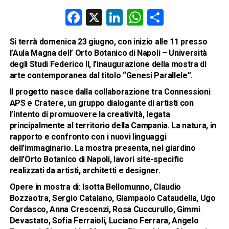
Facebook
X
LinkedIn
WhatsApp
Condividi
Si terrà domenica 23 giugno, con inizio alle 11 presso
l’Aula Magna dell’ Orto Botanico di Napoli – Università
degli Studi Federico II, l’inaugurazione della mostra di
arte contemporanea dal titolo “Genesi Parallele”.
Il progetto nasce dalla collaborazione tra
Connessioni
APS
e
Cratere
, un gruppo dialogante di artisti con
l’intento di promuovere la creatività, legata
principalmente al territorio della Campania. La natura, in
rapporto e confronto con i nuovi linguaggi
dell’immaginario. La mostra presenta, nel giardino
dell’Orto Botanico di Napoli, lavori site-specific
realizzati da artisti, architetti e designer.
Opere in mostra di:
Isotta Bellomunno, Claudio
Bozzaotra, Sergio Catalano, Giampaolo Cataudella, Ugo
Cordasco, Anna Crescenzi, Rosa Cuccurullo, Gimmi
Devastato, Sofia Ferraioli, Luciano Ferrara, Angelo