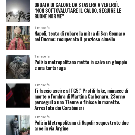
ONDATA DI CALORE DA STASERA A VENERDÌ.
“NON SOTTOVALUTARE IL CALDO, SEGUIRE LE
BUONE NORME”
1 mese fa
Napoli, tenta di rubare la mitra di San Gennaro
nel Duomo: recuperato il prezioso cimelio
1 mese fa
Polizia metropolitana mette in salvo un gheppio
e una tartaruga
1 mese fa
Ti faccio uscire al TG5!” Profili fake, minacce di
morte e l’ombra di Martina Carbonaro. 23enne
perseguita una 17enne e finisce in manette.
Arrestato dai Carabinieri
1 mese fa
Polizia Metropolitana di Napoli: sequestrate due
aree in via Argine