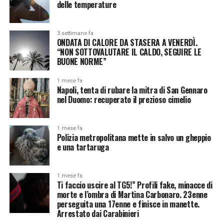
delle temperature
3 settimane fa
ONDATA DI CALORE DA STASERA A VENERDÌ.
“NON SOTTOVALUTARE IL CALDO, SEGUIRE LE
BUONE NORME”
1 mese fa
Napoli, tenta di rubare la mitra di San Gennaro
nel Duomo: recuperato il prezioso cimelio
1 mese fa
Polizia metropolitana mette in salvo un gheppio
e una tartaruga
1 mese fa
Ti faccio uscire al TG5!” Profili fake, minacce di
morte e l’ombra di Martina Carbonaro. 23enne
perseguita una 17enne e finisce in manette.
Arrestato dai Carabinieri