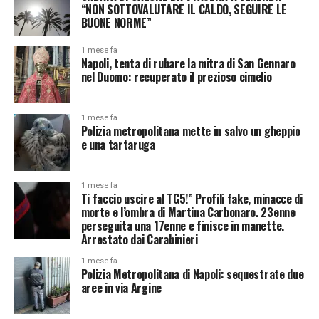
“NON SOTTOVALUTARE IL CALDO, SEGUIRE LE
BUONE NORME”
1 mese fa
Napoli, tenta di rubare la mitra di San Gennaro
nel Duomo: recuperato il prezioso cimelio
1 mese fa
Polizia metropolitana mette in salvo un gheppio
e una tartaruga
1 mese fa
Ti faccio uscire al TG5!” Profili fake, minacce di
morte e l’ombra di Martina Carbonaro. 23enne
perseguita una 17enne e finisce in manette.
Arrestato dai Carabinieri
1 mese fa
Polizia Metropolitana di Napoli: sequestrate due
aree in via Argine