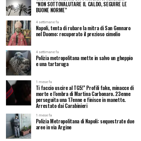
“NON SOTTOVALUTARE IL CALDO, SEGUIRE LE
BUONE NORME”
4 settimane fa
Napoli, tenta di rubare la mitra di San Gennaro
nel Duomo: recuperato il prezioso cimelio
4 settimane fa
Polizia metropolitana mette in salvo un gheppio
e una tartaruga
1 mese fa
Ti faccio uscire al TG5!” Profili fake, minacce di
morte e l’ombra di Martina Carbonaro. 23enne
perseguita una 17enne e finisce in manette.
Arrestato dai Carabinieri
1 mese fa
Polizia Metropolitana di Napoli: sequestrate due
aree in via Argine