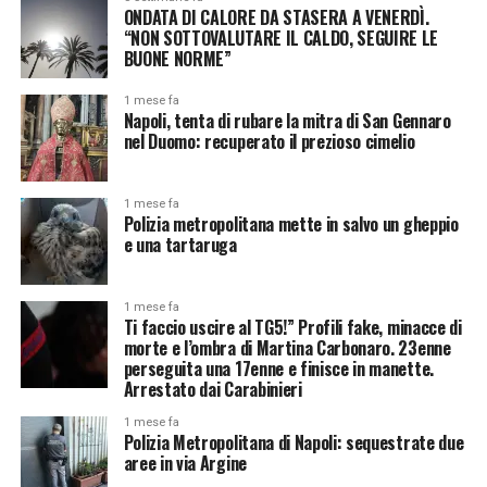
ONDATA DI CALORE DA STASERA A VENERDÌ.
“NON SOTTOVALUTARE IL CALDO, SEGUIRE LE
BUONE NORME”
1 mese fa
Napoli, tenta di rubare la mitra di San Gennaro
nel Duomo: recuperato il prezioso cimelio
1 mese fa
Polizia metropolitana mette in salvo un gheppio
e una tartaruga
1 mese fa
Ti faccio uscire al TG5!” Profili fake, minacce di
morte e l’ombra di Martina Carbonaro. 23enne
perseguita una 17enne e finisce in manette.
Arrestato dai Carabinieri
1 mese fa
Polizia Metropolitana di Napoli: sequestrate due
aree in via Argine