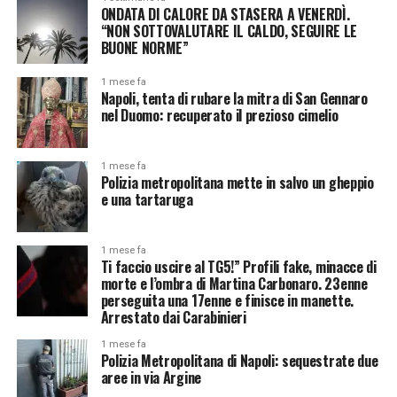
ONDATA DI CALORE DA STASERA A VENERDÌ.
“NON SOTTOVALUTARE IL CALDO, SEGUIRE LE
BUONE NORME”
1 mese fa
Napoli, tenta di rubare la mitra di San Gennaro
nel Duomo: recuperato il prezioso cimelio
1 mese fa
Polizia metropolitana mette in salvo un gheppio
e una tartaruga
1 mese fa
Ti faccio uscire al TG5!” Profili fake, minacce di
morte e l’ombra di Martina Carbonaro. 23enne
perseguita una 17enne e finisce in manette.
Arrestato dai Carabinieri
1 mese fa
Polizia Metropolitana di Napoli: sequestrate due
aree in via Argine