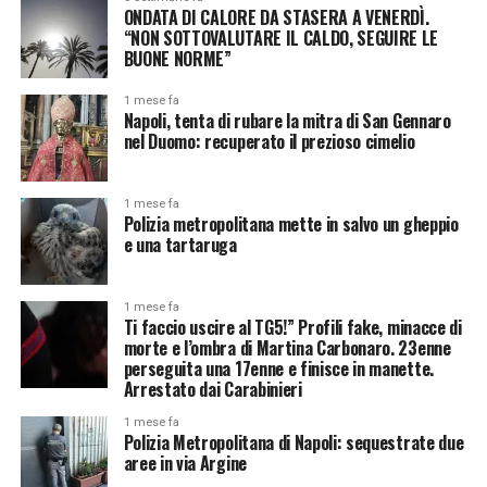
ONDATA DI CALORE DA STASERA A VENERDÌ.
“NON SOTTOVALUTARE IL CALDO, SEGUIRE LE
BUONE NORME”
1 mese fa
Napoli, tenta di rubare la mitra di San Gennaro
nel Duomo: recuperato il prezioso cimelio
1 mese fa
Polizia metropolitana mette in salvo un gheppio
e una tartaruga
1 mese fa
Ti faccio uscire al TG5!” Profili fake, minacce di
morte e l’ombra di Martina Carbonaro. 23enne
perseguita una 17enne e finisce in manette.
Arrestato dai Carabinieri
1 mese fa
Polizia Metropolitana di Napoli: sequestrate due
aree in via Argine