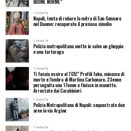
BUONE NORME”
1 mese fa
Napoli, tenta di rubare la mitra di San Gennaro
nel Duomo: recuperato il prezioso cimelio
1 mese fa
Polizia metropolitana mette in salvo un gheppio
e una tartaruga
1 mese fa
Ti faccio uscire al TG5!” Profili fake, minacce di
morte e l’ombra di Martina Carbonaro. 23enne
perseguita una 17enne e finisce in manette.
Arrestato dai Carabinieri
1 mese fa
Polizia Metropolitana di Napoli: sequestrate due
aree in via Argine
1 mese fa