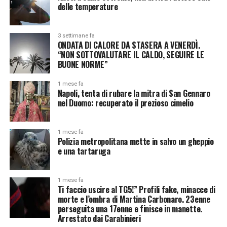
delle temperature
3 settimane fa
ONDATA DI CALORE DA STASERA A VENERDÌ.
“NON SOTTOVALUTARE IL CALDO, SEGUIRE LE
BUONE NORME”
1 mese fa
Napoli, tenta di rubare la mitra di San Gennaro
nel Duomo: recuperato il prezioso cimelio
1 mese fa
Polizia metropolitana mette in salvo un gheppio
e una tartaruga
1 mese fa
Ti faccio uscire al TG5!” Profili fake, minacce di
morte e l’ombra di Martina Carbonaro. 23enne
perseguita una 17enne e finisce in manette.
Arrestato dai Carabinieri