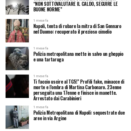
“NON SOTTOVALUTARE IL CALDO, SEGUIRE LE
BUONE NORME”
1 mese fa
Napoli, tenta di rubare la mitra di San Gennaro
nel Duomo: recuperato il prezioso cimelio
1 mese fa
Polizia metropolitana mette in salvo un gheppio
e una tartaruga
1 mese fa
Ti faccio uscire al TG5!” Profili fake, minacce di
morte e l’ombra di Martina Carbonaro. 23enne
perseguita una 17enne e finisce in manette.
Arrestato dai Carabinieri
1 mese fa
Polizia Metropolitana di Napoli: sequestrate due
aree in via Argine