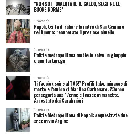
“NON SOTTOVALUTARE IL CALDO, SEGUIRE LE
BUONE NORME”
1 mese fa
Napoli, tenta di rubare la mitra di San Gennaro
nel Duomo: recuperato il prezioso cimelio
1 mese fa
Polizia metropolitana mette in salvo un gheppio
e una tartaruga
1 mese fa
Ti faccio uscire al TG5!” Profili fake, minacce di
morte e l’ombra di Martina Carbonaro. 23enne
perseguita una 17enne e finisce in manette.
Arrestato dai Carabinieri
1 mese fa
Polizia Metropolitana di Napoli: sequestrate due
aree in via Argine