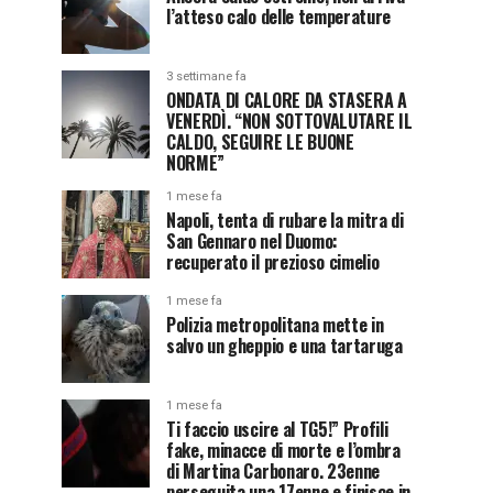
l’atteso calo delle temperature
3 settimane fa
ONDATA DI CALORE DA STASERA A
VENERDÌ. “NON SOTTOVALUTARE IL
CALDO, SEGUIRE LE BUONE
NORME”
1 mese fa
Napoli, tenta di rubare la mitra di
San Gennaro nel Duomo:
recuperato il prezioso cimelio
1 mese fa
Polizia metropolitana mette in
salvo un gheppio e una tartaruga
1 mese fa
Ti faccio uscire al TG5!” Profili
fake, minacce di morte e l’ombra
di Martina Carbonaro. 23enne
perseguita una 17enne e finisce in