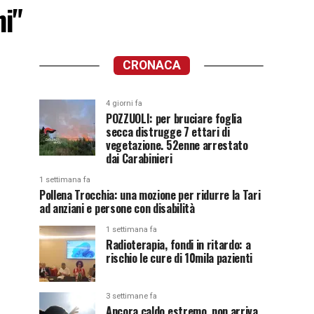
hi"
CRONACA
4 giorni fa
POZZUOLI: per bruciare foglia
secca distrugge 7 ettari di
vegetazione. 52enne arrestato
dai Carabinieri
1 settimana fa
Pollena Trocchia: una mozione per ridurre la Tari
ad anziani e persone con disabilità
1 settimana fa
Radioterapia, fondi in ritardo: a
rischio le cure di 10mila pazienti
3 settimane fa
Ancora caldo estremo, non arriva