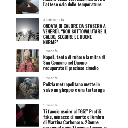
l’atteso calo delle temperature
3 settimane fa
ONDATA DI CALORE DA STASERA A
VENERDÌ. “NON SOTTOVALUTARE IL
CALDO, SEGUIRE LE BUONE
NORME”
1 mese fa
Napoli, tenta di rubare la mitra di
San Gennaro nel Duomo:
recuperato il prezioso cimelio
1 mese fa
Polizia metropolitana mette in
salvo un gheppio e una tartaruga
1 mese fa
Ti faccio uscire al TG5!” Profili
fake, minacce di morte e l’ombra
di Martina Carbonaro. 23enne
perseguita una 17enne e finisce in