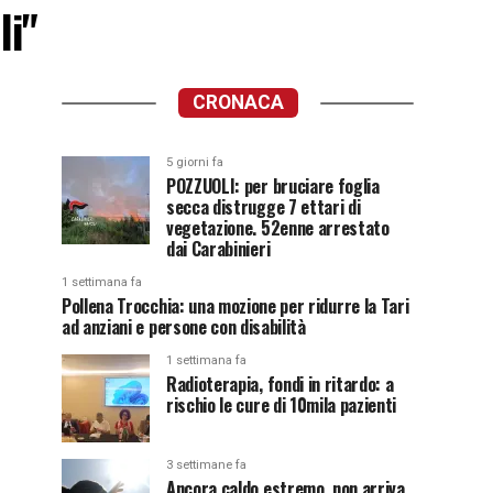
li"
CRONACA
5 giorni fa
POZZUOLI: per bruciare foglia
secca distrugge 7 ettari di
vegetazione. 52enne arrestato
dai Carabinieri
1 settimana fa
Pollena Trocchia: una mozione per ridurre la Tari
ad anziani e persone con disabilità
1 settimana fa
Radioterapia, fondi in ritardo: a
rischio le cure di 10mila pazienti
3 settimane fa
Ancora caldo estremo, non arriva