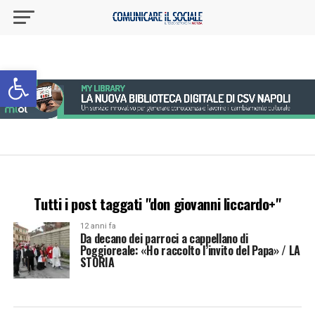
Apri la barra degli strumenti
Tutti i post taggati "don giovanni liccardo+"
12 anni fa
Da decano dei parroci a cappellano di
Poggioreale: «Ho raccolto l’invito del Papa» / LA
STORIA