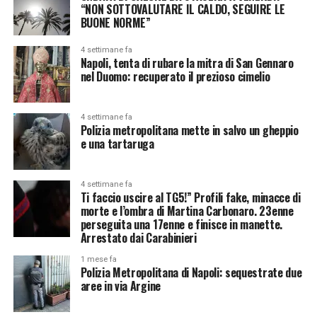
“NON SOTTOVALUTARE IL CALDO, SEGUIRE LE
BUONE NORME”
4 settimane fa
Napoli, tenta di rubare la mitra di San Gennaro
nel Duomo: recuperato il prezioso cimelio
4 settimane fa
Polizia metropolitana mette in salvo un gheppio
e una tartaruga
4 settimane fa
Ti faccio uscire al TG5!” Profili fake, minacce di
morte e l’ombra di Martina Carbonaro. 23enne
perseguita una 17enne e finisce in manette.
Arrestato dai Carabinieri
1 mese fa
Polizia Metropolitana di Napoli: sequestrate due
aree in via Argine