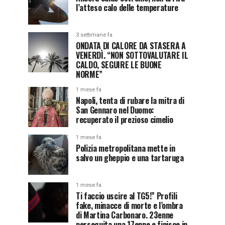
l’atteso calo delle temperature
3 settimane fa
ONDATA DI CALORE DA STASERA A
VENERDÌ. “NON SOTTOVALUTARE IL
CALDO, SEGUIRE LE BUONE
NORME”
1 mese fa
Napoli, tenta di rubare la mitra di
San Gennaro nel Duomo:
recuperato il prezioso cimelio
1 mese fa
Polizia metropolitana mette in
salvo un gheppio e una tartaruga
1 mese fa
Ti faccio uscire al TG5!” Profili
fake, minacce di morte e l’ombra
di Martina Carbonaro. 23enne
perseguita una 17enne e finisce in