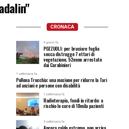
adalin"
CRONACA
4 giorni fa
POZZUOLI: per bruciare foglia
secca distrugge 7 ettari di
vegetazione. 52enne arrestato
dai Carabinieri
1 settimana fa
Pollena Trocchia: una mozione per ridurre la Tari
ad anziani e persone con disabilità
1 settimana fa
Radioterapia, fondi in ritardo: a
rischio le cure di 10mila pazienti
3 settimane fa
Ancora caldo estremo, non arriva