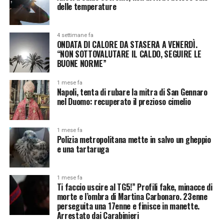
delle temperature
4 settimane fa
ONDATA DI CALORE DA STASERA A VENERDÌ.
“NON SOTTOVALUTARE IL CALDO, SEGUIRE LE
BUONE NORME”
1 mese fa
Napoli, tenta di rubare la mitra di San Gennaro
nel Duomo: recuperato il prezioso cimelio
1 mese fa
Polizia metropolitana mette in salvo un gheppio
e una tartaruga
1 mese fa
Ti faccio uscire al TG5!” Profili fake, minacce di
morte e l’ombra di Martina Carbonaro. 23enne
perseguita una 17enne e finisce in manette.
Arrestato dai Carabinieri