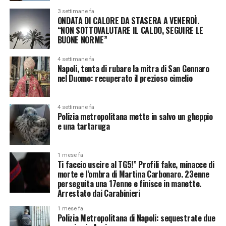
3 settimane fa
ONDATA DI CALORE DA STASERA A VENERDÌ.
“NON SOTTOVALUTARE IL CALDO, SEGUIRE LE
BUONE NORME”
4 settimane fa
Napoli, tenta di rubare la mitra di San Gennaro
nel Duomo: recuperato il prezioso cimelio
4 settimane fa
Polizia metropolitana mette in salvo un gheppio
e una tartaruga
1 mese fa
Ti faccio uscire al TG5!” Profili fake, minacce di
morte e l’ombra di Martina Carbonaro. 23enne
perseguita una 17enne e finisce in manette.
Arrestato dai Carabinieri
1 mese fa
Polizia Metropolitana di Napoli: sequestrate due