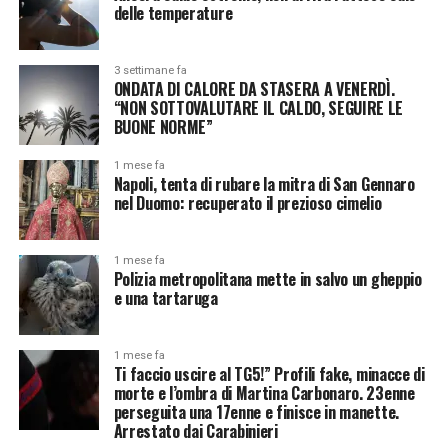
delle temperature
3 settimane fa
ONDATA DI CALORE DA STASERA A VENERDÌ.
“NON SOTTOVALUTARE IL CALDO, SEGUIRE LE
BUONE NORME”
1 mese fa
Napoli, tenta di rubare la mitra di San Gennaro
nel Duomo: recuperato il prezioso cimelio
1 mese fa
Polizia metropolitana mette in salvo un gheppio
e una tartaruga
1 mese fa
Ti faccio uscire al TG5!” Profili fake, minacce di
morte e l’ombra di Martina Carbonaro. 23enne
perseguita una 17enne e finisce in manette.
Arrestato dai Carabinieri