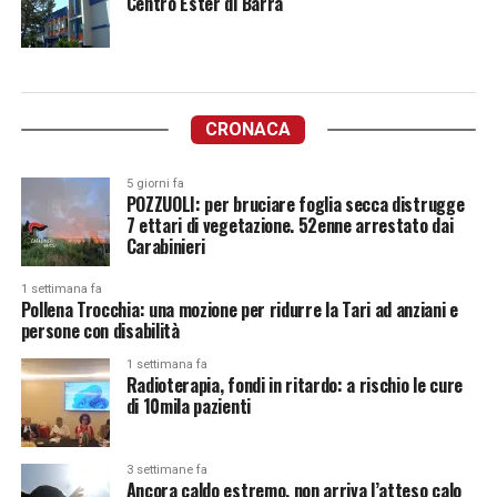
Centro Ester di Barra
CRONACA
5 giorni fa
POZZUOLI: per bruciare foglia secca distrugge
7 ettari di vegetazione. 52enne arrestato dai
Carabinieri
1 settimana fa
Pollena Trocchia: una mozione per ridurre la Tari ad anziani e
persone con disabilità
1 settimana fa
Radioterapia, fondi in ritardo: a rischio le cure
di 10mila pazienti
3 settimane fa
Ancora caldo estremo, non arriva l’atteso calo