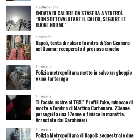
4 settimane fa
ONDATA DI CALORE DA STASERA A VENERDÌ.
“NON SOTTOVALUTARE IL CALDO, SEGUIRE LE
BUONE NORME”
1 mese fa
Napoli, tenta di rubare la mitra di San Gennaro
nel Duomo: recuperato il prezioso cimelio
1 mese fa
Polizia metropolitana mette in salvo un gheppio
e una tartaruga
1 mese fa
Ti faccio uscire al TG5!” Profili fake, minacce di
morte e l’ombra di Martina Carbonaro. 23enne
perseguita una 17enne e finisce in manette.
Arrestato dai Carabinieri
1 mese fa
Polizia Metropolitana di Napoli: sequestrate due