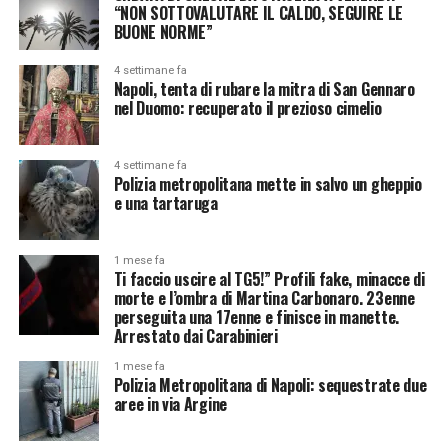
“NON SOTTOVALUTARE IL CALDO, SEGUIRE LE
BUONE NORME”
4 settimane fa
Napoli, tenta di rubare la mitra di San Gennaro
nel Duomo: recuperato il prezioso cimelio
4 settimane fa
Polizia metropolitana mette in salvo un gheppio
e una tartaruga
1 mese fa
Ti faccio uscire al TG5!” Profili fake, minacce di
morte e l’ombra di Martina Carbonaro. 23enne
perseguita una 17enne e finisce in manette.
Arrestato dai Carabinieri
1 mese fa
Polizia Metropolitana di Napoli: sequestrate due
aree in via Argine