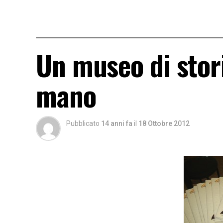
Un museo di stor
mano
Pubblicato
14 anni fa
il
18 Ottobre 2012