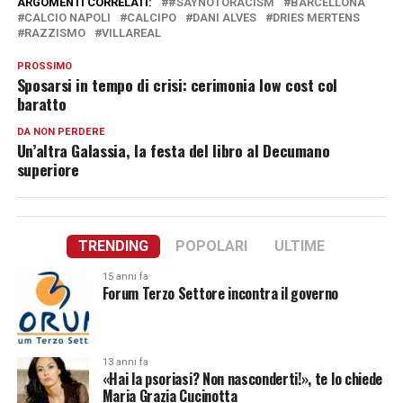
ARGOMENTI CORRELATI:
#SAYNOTORACISM
BARCELLONA
CALCIO NAPOLI
CALCIPO
DANI ALVES
DRIES MERTENS
RAZZISMO
VILLAREAL
PROSSIMO
Sposarsi in tempo di crisi: cerimonia low cost col
baratto
DA NON PERDERE
Un’altra Galassia, la festa del libro al Decumano
superiore
TRENDING
POPOLARI
ULTIME
15 anni fa
Forum Terzo Settore incontra il governo
13 anni fa
«Hai la psoriasi? Non nasconderti!», te lo chiede
Maria Grazia Cucinotta