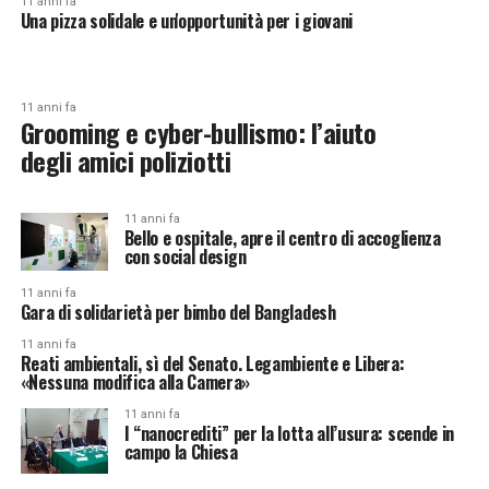
11 anni fa
Una pizza solidale e un'opportunità per i giovani
11 anni fa
Grooming e cyber-bullismo: l’aiuto
degli amici poliziotti
11 anni fa
Bello e ospitale, apre il centro di accoglienza
con social design
11 anni fa
Gara di solidarietà per bimbo del Bangladesh
11 anni fa
Reati ambientali, sì del Senato. Legambiente e Libera:
«Nessuna modifica alla Camera»
11 anni fa
I “nanocrediti” per la lotta all’usura: scende in
campo la Chiesa