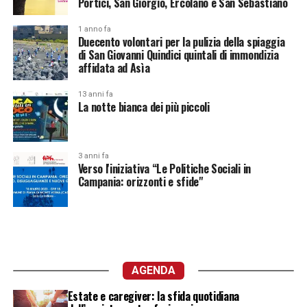
Portici, San Giorgio, Ercolano e San Sebastiano
1 anno fa
Duecento volontari per la pulizia della spiaggia
di San Giovanni Quindici quintali di immondizia
affidata ad Asìa
13 anni fa
La notte bianca dei più piccoli
3 anni fa
Verso l'iniziativa “Le Politiche Sociali in
Campania: orizzonti e sfide"
AGENDA
Estate e caregiver: la sfida quotidiana