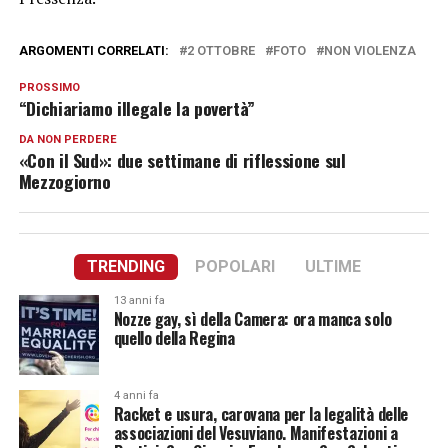
ARGOMENTI CORRELATI:
2 OTTOBRE
FOTO
NON VIOLENZA
PROSSIMO
“Dichiariamo illegale la povertà”
DA NON PERDERE
«Con il Sud»: due settimane di riflessione sul
Mezzogiorno
TRENDING
POPOLARI
ULTIME
13 anni fa
Nozze gay, sì della Camera: ora manca solo
quello della Regina
4 anni fa
Racket e usura, carovana per la legalità delle
associazioni del Vesuviano. Manifestazioni a