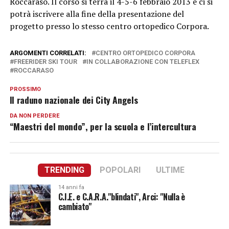
Roccaraso. Il corso si terrà il 4-5-6 febbraio 2013 e ci si
potrà iscrivere alla fine della presentazione del
progetto presso lo stesso centro ortopedico Corpora.
ARGOMENTI CORRELATI:
CENTRO ORTOPEDICO CORPORA
FREERIDER SKI TOUR
IN COLLABORAZIONE CON TELEFLEX
ROCCARASO
PROSSIMO
Il raduno nazionale dei City Angels
DA NON PERDERE
“Maestri del mondo”, per la scuola e l’intercultura
TRENDING
POPOLARI
ULTIME
14 anni fa
C.I.E. e C.A.R.A."blindati", Arci: "Nulla è
cambiato"