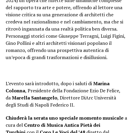
2024) un’opera che riflette sulle dinamiche complesse
del rapporto tra arte e potere, offrendo al lettore una
visione critica su una generazione di architetti che
credeva nel razionalismo e nel cambiamento, ma che si
ritrovò ingannata da una realtà politica ben diversa.
Personaggi storici come Giuseppe Terragni, Luigi Figini,
Gino Pollini e altri architetti visionari popolano il
romanzo, offrendo una prospettiva autentica di
un’epoca di grandi trasformazioni e disillusioni.
L’evento sarà introdotto, dopo i saluti di
Marina
Colonna
, Presidente della Fondazione Ezio De Felice,
da
Marella Santangelo
, Direttore DiArc Università
degli Studi di Napoli Federico II.
Chiuderà la serata uno speciale momento musicale
a
cura del
Centro di Musica Antica Pietà dei
Turchini
con il
Coro Le Voci del ’48
diretto dal