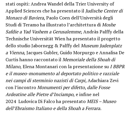
stati ospiti: Andrea Wandel della Trier University of
Applied Sciences che ha presentato il
Judische Center di
Monaco di Baviera
, Paolo Coen dell’Università degli
Studi di Teramo ha illustrato l’architettura di
Moshe
Safdie a Yad Vashem a Gerusalemme
, Andràs Palffy della
Technische Universität Wien ha presentato il progetto
dello studio Jabornegg & Palffy del
Museum Judenplatz
a Vienna
, Jacques Gubler, Guido Morpurgo e Annalisa De
Curtis hanno raccontato il
Memoriale della Shoah di
Milano
, Elena Montanari con la presentazione su
I BBPR
e il museo-monumento al deportato politico e razziale
nei campi di sterminio nazisti di Carpi,
Adachiara Zevi
con l’incontro
Monumenti per difetto, dalle Fosse
Ardeatine alle Pietre d’Inciampo
, e infine nel
2024
Ludovica Di Falco ha presentato
MEIS – Museo
dell’Ebraismo Italiano e della Shoah a Ferrara.