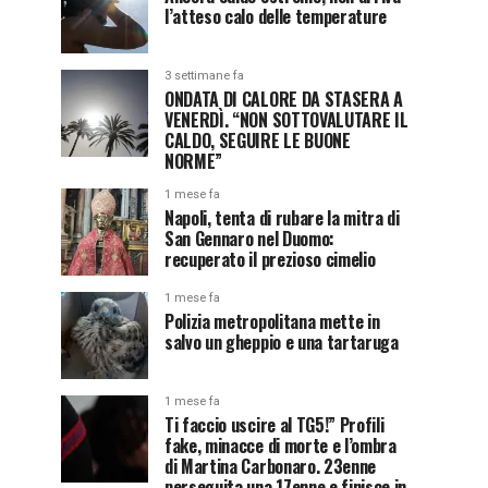
l’atteso calo delle temperature
3 settimane fa
ONDATA DI CALORE DA STASERA A
VENERDÌ. “NON SOTTOVALUTARE IL
CALDO, SEGUIRE LE BUONE
NORME”
1 mese fa
Napoli, tenta di rubare la mitra di
San Gennaro nel Duomo:
recuperato il prezioso cimelio
1 mese fa
Polizia metropolitana mette in
salvo un gheppio e una tartaruga
1 mese fa
Ti faccio uscire al TG5!” Profili
fake, minacce di morte e l’ombra
di Martina Carbonaro. 23enne
perseguita una 17enne e finisce in