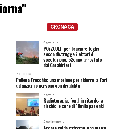
iorna"
CRONACA
4 giorni fa
POZZUOLI: per bruciare foglia
secca distrugge 7 ettari di
vegetazione. 52enne arrestato
dai Carabinieri
7 giorni fa
Pollena Trocchia: una mozione per ridurre la Tari
ad anziani e persone con disabilità
7 giorni fa
Radioterapia, fondi in ritardo: a
rischio le cure di 10mila pazienti
2 settimane fa
Ancora caldo estremo, non arriva