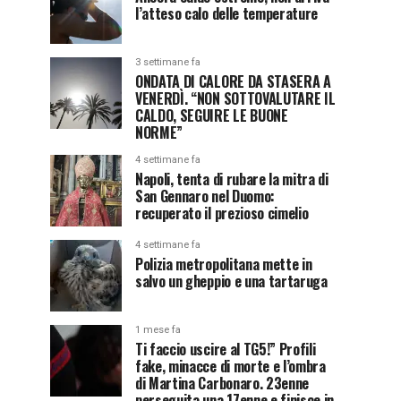
l’atteso calo delle temperature
3 settimane fa
ONDATA DI CALORE DA STASERA A
VENERDÌ. “NON SOTTOVALUTARE IL
CALDO, SEGUIRE LE BUONE
NORME”
4 settimane fa
Napoli, tenta di rubare la mitra di
San Gennaro nel Duomo:
recuperato il prezioso cimelio
4 settimane fa
Polizia metropolitana mette in
salvo un gheppio e una tartaruga
1 mese fa
Ti faccio uscire al TG5!” Profili
fake, minacce di morte e l’ombra
di Martina Carbonaro. 23enne
perseguita una 17enne e finisce in