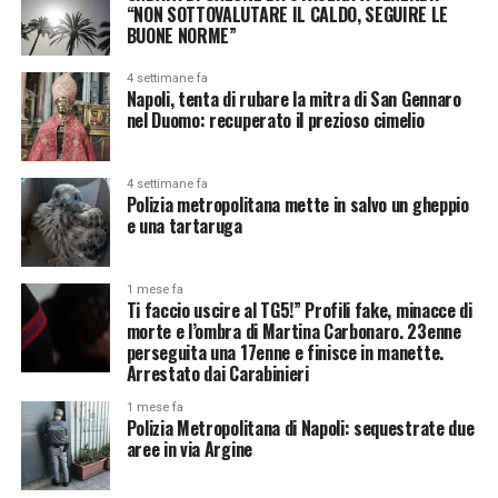
“NON SOTTOVALUTARE IL CALDO, SEGUIRE LE
BUONE NORME”
4 settimane fa
Napoli, tenta di rubare la mitra di San Gennaro
nel Duomo: recuperato il prezioso cimelio
4 settimane fa
Polizia metropolitana mette in salvo un gheppio
e una tartaruga
1 mese fa
Ti faccio uscire al TG5!” Profili fake, minacce di
morte e l’ombra di Martina Carbonaro. 23enne
perseguita una 17enne e finisce in manette.
Arrestato dai Carabinieri
1 mese fa
Polizia Metropolitana di Napoli: sequestrate due
aree in via Argine