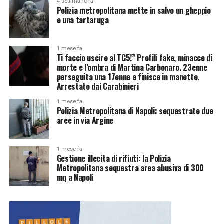
4 settimane fa
Polizia metropolitana mette in salvo un gheppio
e una tartaruga
1 mese fa
Ti faccio uscire al TG5!” Profili fake, minacce di
morte e l’ombra di Martina Carbonaro. 23enne
perseguita una 17enne e finisce in manette.
Arrestato dai Carabinieri
1 mese fa
Polizia Metropolitana di Napoli: sequestrate due
aree in via Argine
1 mese fa
Gestione illecita di rifiuti: la Polizia
Metropolitana sequestra area abusiva di 300
mq a Napoli