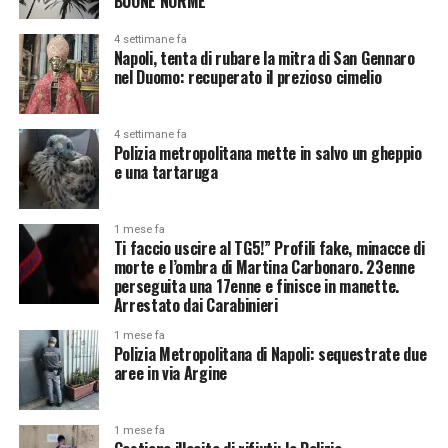
BUONE NORME”
4 settimane fa
Napoli, tenta di rubare la mitra di San Gennaro
nel Duomo: recuperato il prezioso cimelio
4 settimane fa
Polizia metropolitana mette in salvo un gheppio
e una tartaruga
1 mese fa
Ti faccio uscire al TG5!” Profili fake, minacce di
morte e l’ombra di Martina Carbonaro. 23enne
perseguita una 17enne e finisce in manette.
Arrestato dai Carabinieri
1 mese fa
Polizia Metropolitana di Napoli: sequestrate due
aree in via Argine
1 mese fa