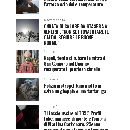
l’atteso calo delle temperature
4 settimane fa
ONDATA DI CALORE DA STASERA A
VENERDÌ. “NON SOTTOVALUTARE IL
CALDO, SEGUIRE LE BUONE
NORME”
1 mese fa
Napoli, tenta di rubare la mitra di
San Gennaro nel Duomo:
recuperato il prezioso cimelio
1 mese fa
Polizia metropolitana mette in
salvo un gheppio e una tartaruga
1 mese fa
Ti faccio uscire al TG5!” Profili
fake, minacce di morte e l’ombra
di Martina Carbonaro. 23enne
perseguita una 17enne e finisce in