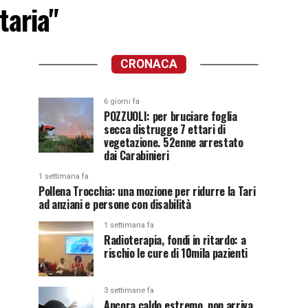
taria"
CRONACA
6 giorni fa
POZZUOLI: per bruciare foglia
secca distrugge 7 ettari di
vegetazione. 52enne arrestato
dai Carabinieri
1 settimana fa
Pollena Trocchia: una mozione per ridurre la Tari
ad anziani e persone con disabilità
1 settimana fa
Radioterapia, fondi in ritardo: a
rischio le cure di 10mila pazienti
3 settimane fa
Ancora caldo estremo, non arriva