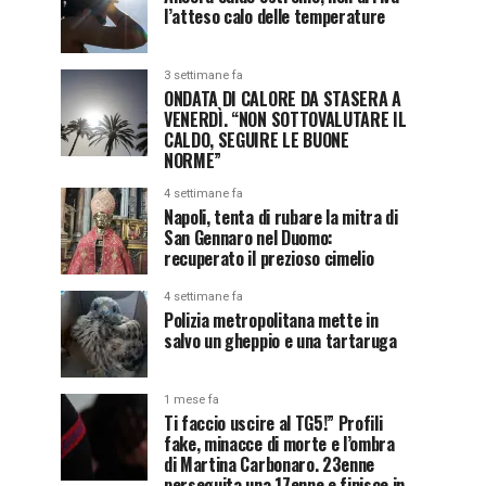
l’atteso calo delle temperature
3 settimane fa
ONDATA DI CALORE DA STASERA A
VENERDÌ. “NON SOTTOVALUTARE IL
CALDO, SEGUIRE LE BUONE
NORME”
4 settimane fa
Napoli, tenta di rubare la mitra di
San Gennaro nel Duomo:
recuperato il prezioso cimelio
4 settimane fa
Polizia metropolitana mette in
salvo un gheppio e una tartaruga
1 mese fa
Ti faccio uscire al TG5!” Profili
fake, minacce di morte e l’ombra
di Martina Carbonaro. 23enne
perseguita una 17enne e finisce in