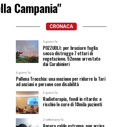
della Campania"
CRONACA
3 giorni fa
POZZUOLI: per bruciare foglia
secca distrugge 7 ettari di
vegetazione. 52enne arrestato
dai Carabinieri
6 giorni fa
Pollena Trocchia: una mozione per ridurre la Tari
ad anziani e persone con disabilità
6 giorni fa
Radioterapia, fondi in ritardo: a
rischio le cure di 10mila pazienti
2 settimane fa
Ancora caldo estremo, non arriva