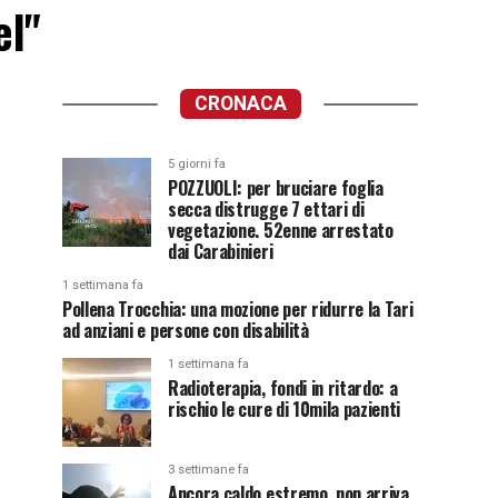
el"
CRONACA
5 giorni fa
POZZUOLI: per bruciare foglia
secca distrugge 7 ettari di
vegetazione. 52enne arrestato
dai Carabinieri
1 settimana fa
Pollena Trocchia: una mozione per ridurre la Tari
ad anziani e persone con disabilità
1 settimana fa
Radioterapia, fondi in ritardo: a
rischio le cure di 10mila pazienti
3 settimane fa
Ancora caldo estremo, non arriva