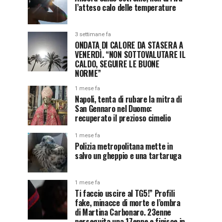
l’atteso calo delle temperature
3 settimane fa
ONDATA DI CALORE DA STASERA A
VENERDÌ. “NON SOTTOVALUTARE IL
CALDO, SEGUIRE LE BUONE
NORME”
1 mese fa
Napoli, tenta di rubare la mitra di
San Gennaro nel Duomo:
recuperato il prezioso cimelio
1 mese fa
Polizia metropolitana mette in
salvo un gheppio e una tartaruga
1 mese fa
Ti faccio uscire al TG5!” Profili
fake, minacce di morte e l’ombra
di Martina Carbonaro. 23enne
perseguita una 17enne e finisce in