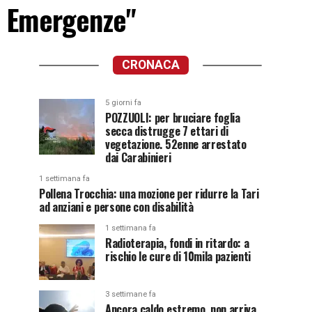
no Emergenze"
CRONACA
5 giorni fa
POZZUOLI: per bruciare foglia
secca distrugge 7 ettari di
vegetazione. 52enne arrestato
dai Carabinieri
1 settimana fa
Pollena Trocchia: una mozione per ridurre la Tari
ad anziani e persone con disabilità
1 settimana fa
Radioterapia, fondi in ritardo: a
rischio le cure di 10mila pazienti
3 settimane fa
Ancora caldo estremo, non arriva