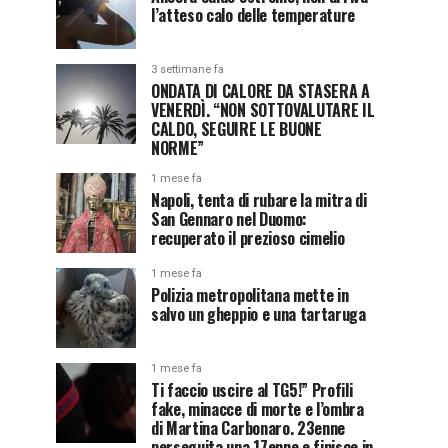
l’atteso calo delle temperature
3 settimane fa
ONDATA DI CALORE DA STASERA A
VENERDÌ. “NON SOTTOVALUTARE IL
CALDO, SEGUIRE LE BUONE
NORME”
1 mese fa
Napoli, tenta di rubare la mitra di
San Gennaro nel Duomo:
recuperato il prezioso cimelio
1 mese fa
Polizia metropolitana mette in
salvo un gheppio e una tartaruga
1 mese fa
Ti faccio uscire al TG5!” Profili
fake, minacce di morte e l’ombra
di Martina Carbonaro. 23enne
perseguita una 17enne e finisce in