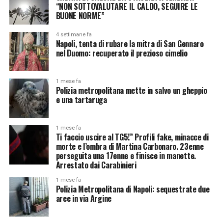
“NON SOTTOVALUTARE IL CALDO, SEGUIRE LE
BUONE NORME”
4 settimane fa
Napoli, tenta di rubare la mitra di San Gennaro
nel Duomo: recuperato il prezioso cimelio
1 mese fa
Polizia metropolitana mette in salvo un gheppio
e una tartaruga
1 mese fa
Ti faccio uscire al TG5!” Profili fake, minacce di
morte e l’ombra di Martina Carbonaro. 23enne
perseguita una 17enne e finisce in manette.
Arrestato dai Carabinieri
1 mese fa
Polizia Metropolitana di Napoli: sequestrate due
aree in via Argine