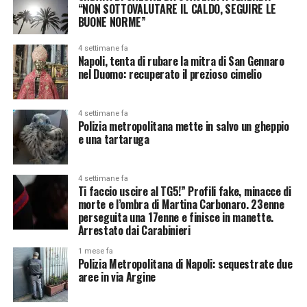
“NON SOTTOVALUTARE IL CALDO, SEGUIRE LE
BUONE NORME”
4 settimane fa
Napoli, tenta di rubare la mitra di San Gennaro
nel Duomo: recuperato il prezioso cimelio
4 settimane fa
Polizia metropolitana mette in salvo un gheppio
e una tartaruga
4 settimane fa
Ti faccio uscire al TG5!” Profili fake, minacce di
morte e l’ombra di Martina Carbonaro. 23enne
perseguita una 17enne e finisce in manette.
Arrestato dai Carabinieri
1 mese fa
Polizia Metropolitana di Napoli: sequestrate due
aree in via Argine