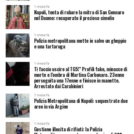
1 mese fa
Napoli, tenta di rubare la mitra di San Gennaro
nel Duomo: recuperato il prezioso cimelio
1 mese fa
Polizia metropolitana mette in salvo un gheppio
e una tartaruga
1 mese fa
Ti faccio uscire al TG5!” Profili fake, minacce di
morte e l’ombra di Martina Carbonaro. 23enne
perseguita una 17enne e finisce in manette.
Arrestato dai Carabinieri
1 mese fa
Polizia Metropolitana di Napoli: sequestrate due
aree in via Argine
1 mese fa
Gestione illecita di rifiuti: la Polizia