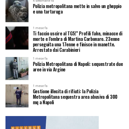
4 settimane fa
Polizia metropolitana mette in salvo un gheppio
e una tartaruga
1 mese fa
Ti faccio uscire al TG5!” Profili fake, minacce di
morte e l’ombra di Martina Carbonaro. 23enne
perseguita una 17enne e finisce in manette.
Arrestato dai Carabinieri
1 mese fa
Polizia Metropolitana di Napoli: sequestrate due
aree in via Argine
1 mese fa
Gestione illecita di rifiuti: la Polizia
Metropolitana sequestra area abusiva di 300
mq a Napoli