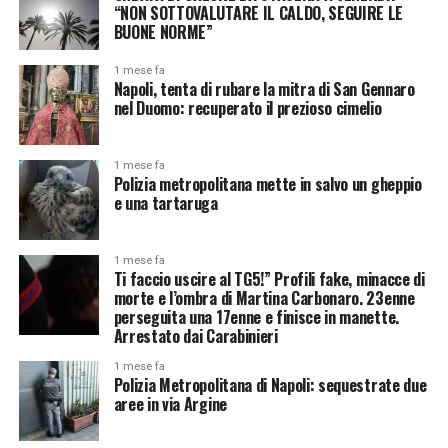
“NON SOTTOVALUTARE IL CALDO, SEGUIRE LE
BUONE NORME”
1 mese fa
Napoli, tenta di rubare la mitra di San Gennaro
nel Duomo: recuperato il prezioso cimelio
1 mese fa
Polizia metropolitana mette in salvo un gheppio
e una tartaruga
1 mese fa
Ti faccio uscire al TG5!” Profili fake, minacce di
morte e l’ombra di Martina Carbonaro. 23enne
perseguita una 17enne e finisce in manette.
Arrestato dai Carabinieri
1 mese fa
Polizia Metropolitana di Napoli: sequestrate due
aree in via Argine