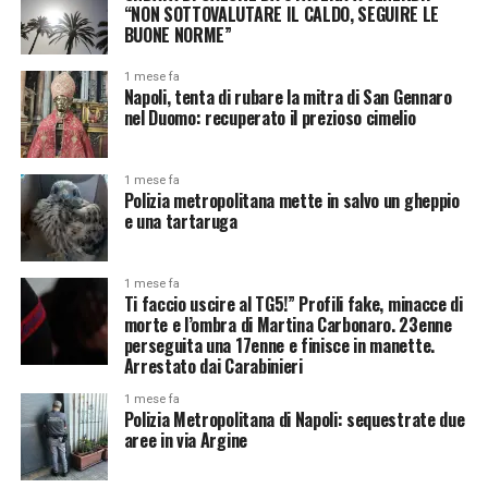
“NON SOTTOVALUTARE IL CALDO, SEGUIRE LE
BUONE NORME”
1 mese fa
Napoli, tenta di rubare la mitra di San Gennaro
nel Duomo: recuperato il prezioso cimelio
1 mese fa
Polizia metropolitana mette in salvo un gheppio
e una tartaruga
1 mese fa
Ti faccio uscire al TG5!” Profili fake, minacce di
morte e l’ombra di Martina Carbonaro. 23enne
perseguita una 17enne e finisce in manette.
Arrestato dai Carabinieri
1 mese fa
Polizia Metropolitana di Napoli: sequestrate due
aree in via Argine