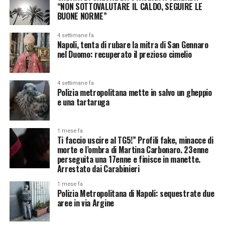
“NON SOTTOVALUTARE IL CALDO, SEGUIRE LE
BUONE NORME”
4 settimane fa
Napoli, tenta di rubare la mitra di San Gennaro
nel Duomo: recuperato il prezioso cimelio
4 settimane fa
Polizia metropolitana mette in salvo un gheppio
e una tartaruga
1 mese fa
Ti faccio uscire al TG5!” Profili fake, minacce di
morte e l’ombra di Martina Carbonaro. 23enne
perseguita una 17enne e finisce in manette.
Arrestato dai Carabinieri
1 mese fa
Polizia Metropolitana di Napoli: sequestrate due
aree in via Argine