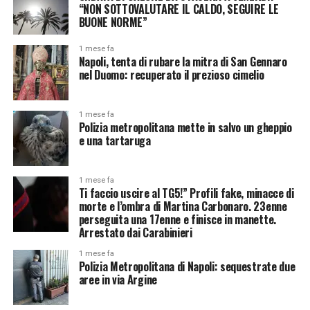
“NON SOTTOVALUTARE IL CALDO, SEGUIRE LE
BUONE NORME”
1 mese fa
Napoli, tenta di rubare la mitra di San Gennaro
nel Duomo: recuperato il prezioso cimelio
1 mese fa
Polizia metropolitana mette in salvo un gheppio
e una tartaruga
1 mese fa
Ti faccio uscire al TG5!” Profili fake, minacce di
morte e l’ombra di Martina Carbonaro. 23enne
perseguita una 17enne e finisce in manette.
Arrestato dai Carabinieri
1 mese fa
Polizia Metropolitana di Napoli: sequestrate due
aree in via Argine