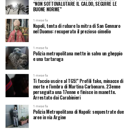
“NON SOTTOVALUTARE IL CALDO, SEGUIRE LE
BUONE NORME”
1 mese fa
Napoli, tenta di rubare la mitra di San Gennaro
nel Duomo: recuperato il prezioso cimelio
1 mese fa
Polizia metropolitana mette in salvo un gheppio
e una tartaruga
1 mese fa
Ti faccio uscire al TG5!” Profili fake, minacce di
morte e l’ombra di Martina Carbonaro. 23enne
perseguita una 17enne e finisce in manette.
Arrestato dai Carabinieri
1 mese fa
Polizia Metropolitana di Napoli: sequestrate due
aree in via Argine