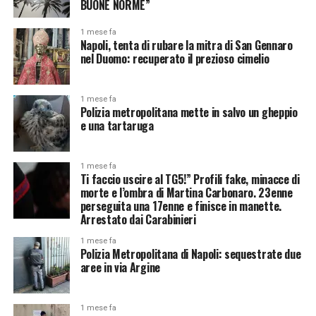
BUONE NORME”
1 mese fa
Napoli, tenta di rubare la mitra di San Gennaro
nel Duomo: recuperato il prezioso cimelio
1 mese fa
Polizia metropolitana mette in salvo un gheppio
e una tartaruga
1 mese fa
Ti faccio uscire al TG5!” Profili fake, minacce di
morte e l’ombra di Martina Carbonaro. 23enne
perseguita una 17enne e finisce in manette.
Arrestato dai Carabinieri
1 mese fa
Polizia Metropolitana di Napoli: sequestrate due
aree in via Argine
1 mese fa