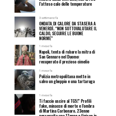
l’atteso calo delle temperature
3 settimane fa
ONDATA DI CALORE DA STASERA A
VENERDÌ. “NON SOTTOVALUTARE IL
CALDO, SEGUIRE LE BUONE
NORME”
1 mese fa
Napoli, tenta di rubare la mitra di
San Gennaro nel Duomo:
recuperato il prezioso cimelio
1 mese fa
Polizia metropolitana mette in
salvo un gheppio e una tartaruga
1 mese fa
Ti faccio uscire al TG5!” Profili
fake, minacce di morte e l’ombra
di Martina Carbonaro. 23enne
perseguita una 17enne e finisce in