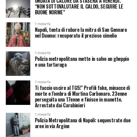
ONDATA DI CALORE DA STASERA A VENERDÌ.
“NON SOTTOVALUTARE IL CALDO, SEGUIRE LE
BUONE NORME”
1 mese fa
Napoli, tenta di rubare la mitra di San Gennaro
nel Duomo: recuperato il prezioso cimelio
1 mese fa
Polizia metropolitana mette in salvo un gheppio
e una tartaruga
1 mese fa
Ti faccio uscire al TG5!” Profili fake, minacce di
morte e l’ombra di Martina Carbonaro. 23enne
perseguita una 17enne e finisce in manette.
Arrestato dai Carabinieri
1 mese fa
Polizia Metropolitana di Napoli: sequestrate due
aree in via Argine