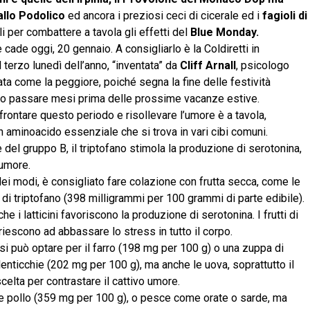
llo Podolico
ed ancora i preziosi ceci di cicerale ed i
fagioli di
li per combattere a tavola gli effetti del
Blue Monday.
e cade oggi, 20 gennaio. A consigliarlo è la Coldiretti in
 terzo lunedì dell’anno, “inventata” da
Cliff Arnall
, psicologo
data come la peggiore, poiché segna la fine delle festività
no passare mesi prima delle prossime vacanze estive.
frontare questo periodo e risollevare l’umore è a tavola,
n aminoacido essenziale che si trova in vari cibi comuni.
 del gruppo B, il triptofano stimola la produzione di serotonina,
’umore.
 dei modi, è consigliato fare colazione con frutta secca, come le
di triptofano (398 milligrammi per 100 grammi di parte edibile).
he i latticini favoriscono la produzione di serotonina. I frutti di
riescono ad abbassare lo stress in tutto il corpo.
si può optare per il farro (198 mg per 100 g) o una zuppa di
enticchie (202 mg per 100 g), ma anche le uova, soprattutto il
celta per contrastare il cattivo umore.
me pollo (359 mg per 100 g), o pesce come orate o sarde, ma