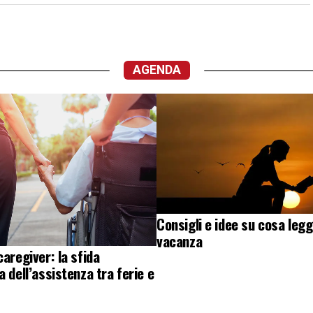
AGENDA
Consigli e idee su cosa legg
vacanza
caregiver: la sfida
a dell’assistenza tra ferie e