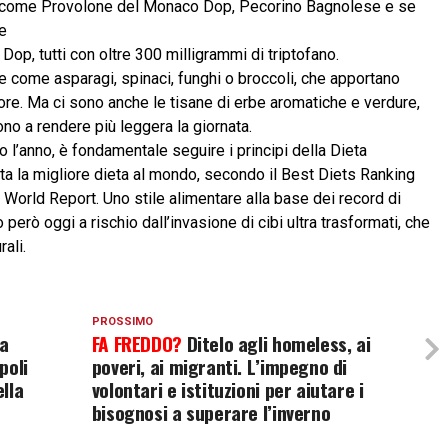
 come Provolone del Monaco Dop, Pecorino Bagnolese e se
re
p, tutti con oltre 300 milligrammi di triptofano.
 come asparagi, spinaci, funghi o broccoli, che apportano
umore. Ma ci sono anche le tisane di erbe aromatiche e verdure,
ono a rendere più leggera la giornata.
o l’anno, è fondamentale seguire i principi della Dieta
ta la migliore dieta al mondo, secondo il Best Diets Ranking
 World Report. Uno stile alimentare alla base dei record di
 però oggi a rischio dall’invasione di cibi ultra trasformati, che
rali.
PROSSIMO
la
FA FREDDO?
Ditelo agli homeless, ai
poli
poveri, ai migranti. L’impegno di
ella
volontari e istituzioni per aiutare i
bisognosi a superare l’inverno