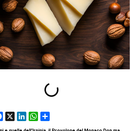
Facebook
X
LinkedIn
WhatsApp
Condividi
oni e quelle dell’Irpinia, il Provolone del Monaco Dop ma