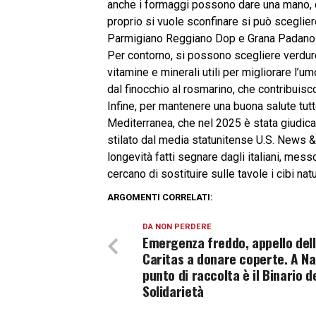
anche i formaggi possono dare una mano,
proprio si vuole sconfinare si può sceglie
Parmigiano Reggiano Dop e Grana Padano Do
Per contorno, si possono scegliere verdure
vitamine e minerali utili per migliorare l’
dal finocchio al rosmarino, che contribuisc
Infine, per mantenere una buona salute tutt
Mediterranea, che nel 2025 è stata giudica
stilato dal media statunitense U.S. News &
longevità fatti segnare dagli italiani, messo
cercano di sostituire sulle tavole i cibi natu
ARGOMENTI CORRELATI:
DA NON PERDERE
Emergenza freddo, appello del
Caritas a donare coperte. A Na
punto di raccolta è il Binario d
Solidarietà