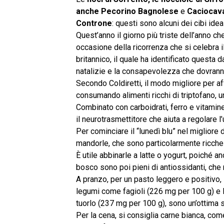
anche Pecorino Bagnolese
e
Caciocava
Controne
: questi sono alcuni dei cibi idea
Quest’anno il giorno più triste dell’anno ch
occasione della ricorrenza che si celebra il
britannico, il quale ha identificato questa 
natalizie e la consapevolezza che dovran
Secondo Coldiretti, il modo migliore per af
consumando alimenti ricchi di triptofano, u
Combinato con carboidrati, ferro e vitamine
il neurotrasmettitore che aiuta a regolare l
Per cominciare il “lunedì blu” nel migliore
mandorle, che sono particolarmente ricche 
È utile abbinarle a latte o yogurt, poiché anc
bosco sono poi pieni di antiossidanti, che 
A pranzo, per un pasto leggero e positivo, 
legumi come fagioli (226 mg per 100 g) e l
tuorlo (237 mg per 100 g), sono un’ottima s
Per la cena, si consiglia carne bianca, co