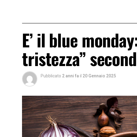
E’ il blue monday
tristezza” second
Pubblicato
2 anni fa
il
20 Gennaio 2025