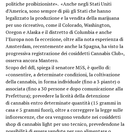
politiche proibizioniste». «Anche negli Stati Uniti
d’America, sono sempre di più gli Stati che hanno
legalizzato la produzione e la vendita della marijuana
per uso ricreativo, come il Colorado, Washington,
Oregon e Alaska e il distretto di Columbia e anche
l’Europa non fa eccezione, oltre alla nota esperienza di
Amsterdam, recentemente anche la Spagna, ha visto la
progressiva registrazione dei cosiddetti Cannabis Club»,
osserva ancora Mantero.
Scopo del ddl, spiega il senatore M5S, è quello di:
«consentire, a determinate condizioni, la coltivazione
della cannabis, in forma individuale (fino a 3 piante) o
associata (fino a 30 persone e dopo comunicazione alla
Prefettura); prevedere la liceità della detenzione
di cannabis entro determinate quantità (15 grammi in
casa e 5 grammi fuori), oltre a correggere la legge sulle
infiorescenze, che ora vengono vendute nei cosiddetti
shop di cannabis light per uso tecnico, prevedendone la
possibilità di essere vendute per uso alimentare o