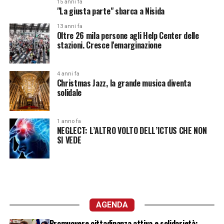
15 anni fa
"La giusta parte" sbarca a Nisida
13 anni fa
Oltre 26 mila persone agli Help Center delle
stazioni. Cresce l'emarginazione
4 anni fa
Christmas Jazz, la grande musica diventa
solidale
1 anno fa
NEGLECT: L’ALTRO VOLTO DELL’ICTUS CHE NON
SI VEDE
AGENDA
Promuovere cittadinanza attiva e solidarietà: